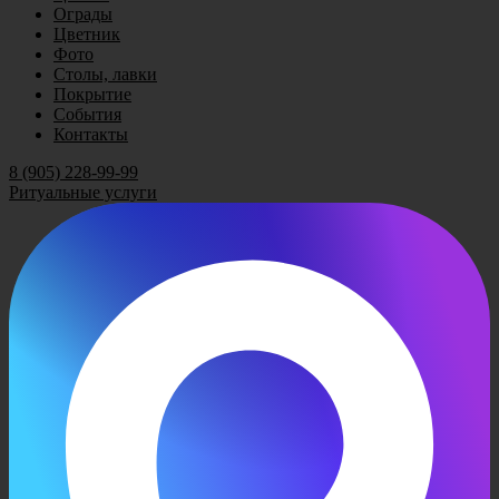
Ограды
Цветник
Фото
Столы, лавки
Покрытие
События
Контакты
8 (905) 228-99-99
Ритуальные услуги