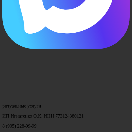
ритуальные услуги
ИП Игнатенко О.К. ИНН 773124380121
8 (905) 228-99-99