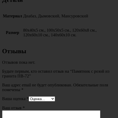
Материал
Диабаз, Дымовский, Мансуровский
80х40х5 см., 100х50х5 см., 120х60х8 см.,
Размер
120х60х10 см., 140х60х10 см.
Отзывы
Отзывов пока нет.
Будьте первым, кто оставил отзыв на “Памятник с розой из
гранита ПВ-72”
Ваш адрес email не будет опубликован.
Обязательные поля
помечены
*
Ваша оценка
*
Ваш отзыв
*