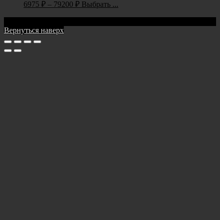
6975
₽
–
79200
₽
Выбрать ...
Тел:
+7(905)228-99-99
Вернуться наверх