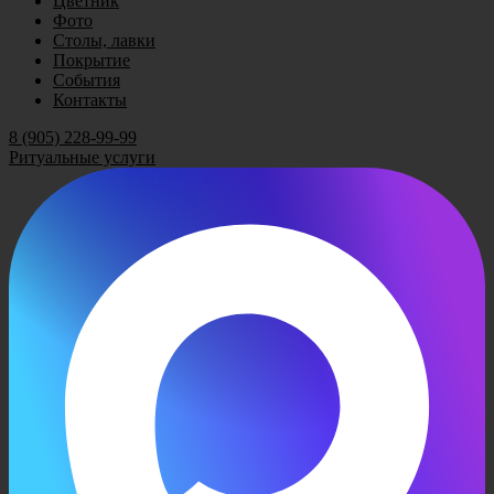
Цветник
Фото
Столы, лавки
Покрытие
События
Контакты
8 (905) 228-99-99
Ритуальные услуги