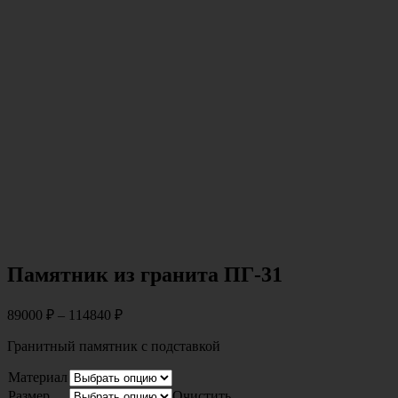
Памятник из гранита ПГ-31
89000
₽
–
114840
₽
Гранитный памятник с подставкой
Материал
Размер
Очистить