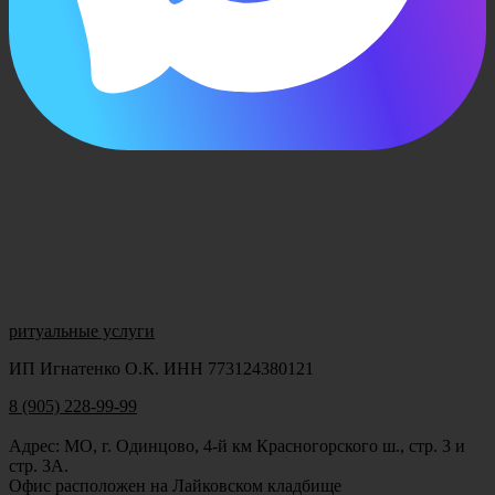
ритуальные услуги
ИП Игнатенко О.К. ИНН 773124380121
8 (905) 228-99-99
Адрес: МО, г. Одинцово, 4-й км Красногорского ш., стр. 3 и
стр. 3А.
Офис расположен на Лайковском кладбище