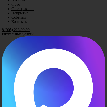
Цветник
Фото
Столы, лавки
Покрытие
События
Контакты
8 (905) 228-99-99
Ритуальные услуги