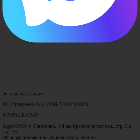
ритуальные услуги
ИП Игнатенко О.К. ИНН 773124380121
8 (905) 228-99-99
Адрес: МО, г. Одинцово, 4-й км Красногорского ш., стр. 3 и
стр. 3А.
Офис расположен на Лайковском кладбище