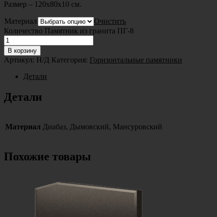
Размер – 120х80х10 см.
Материал
Очистить
Количество Памятник из гранита ПГ-8
В корзину
Артикул:
Н/Д
Категория:
Горизонтальные памятники
Детали
Детали
Материал
Диабаз, Дымовский, Мансуровский
Похожие товары