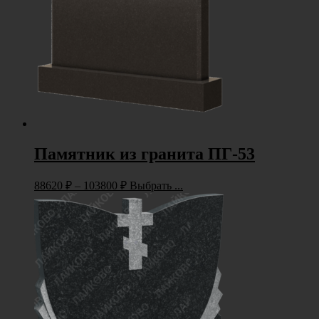
Памятник из гранита ПГ-53
88620
₽
–
103800
₽
Выбрать ...